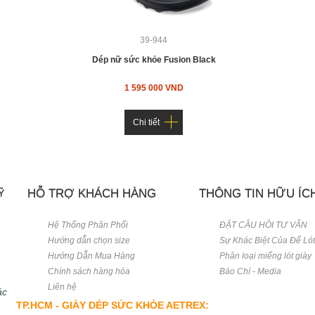
39-944
Dép nữ sức khỏe Fusion Black
1 595 000 VND
Chi tiết
HỖ TRỢ KHÁCH HÀNG
THÔNG TIN HỮU ÍC
Ỹ
Hệ Thống Phân Phối
ĐẶT CÂU HỎI TƯ VẤN
Hướng dẫn chọn size
Sự Khác Biệt Của Đế Ló
Hướng Dẫn Mua Hàng
Phân loại miếng lót giày
Chính sách hàng hóa
Báo Chí - Media
Liên hệ
ác
.
TP.HCM - GIÀY DÉP SỨC KHỎE AETREX: