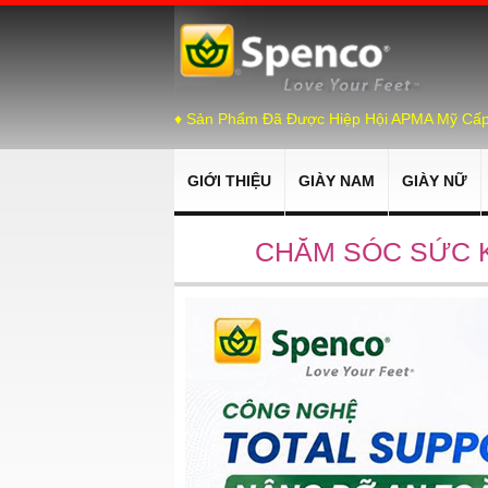
♦ Sản Phẩm Đã Được Hiệp Hội APMA Mỹ Cấ
GIỚI THIỆU
GIÀY NAM
GIÀY NỮ
CHĂM SÓC SỨC 