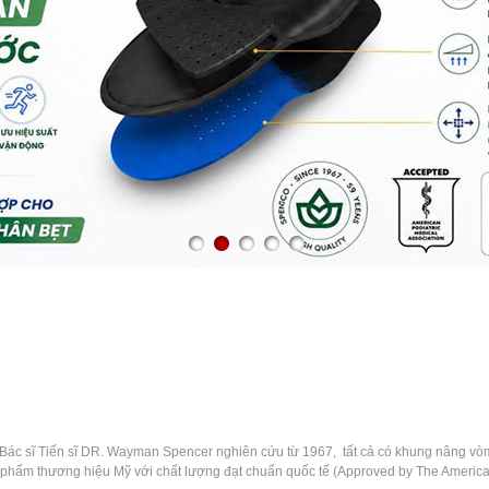
c sĩ Tiến sĩ DR. Wayman Spencer nghiên cứu từ 1967, tất cả có khung nâng vòm ti
 phẩm thương hiệu Mỹ với chất lượng đạt chuẩn quốc tế (Approved by The American