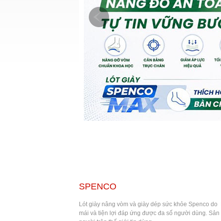
SPENCO
Lót giày nâng vòm và giày dép sức khỏe Spenco do Bá
mái và tiện lợi đáp ứng được đa số người dùng. Sản