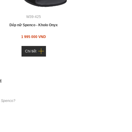
W39-425
Dép nữ Spenco - Kholo Onyx
1 995 000 VND
Chi tiết
H
t Spenco?