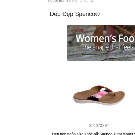
người trên thế giới tin dùng.
Dép Đẹp Spenco®
SP1073SET
Dép kẹp ngón sức khỏe nữ Spenco Yumi Monet 