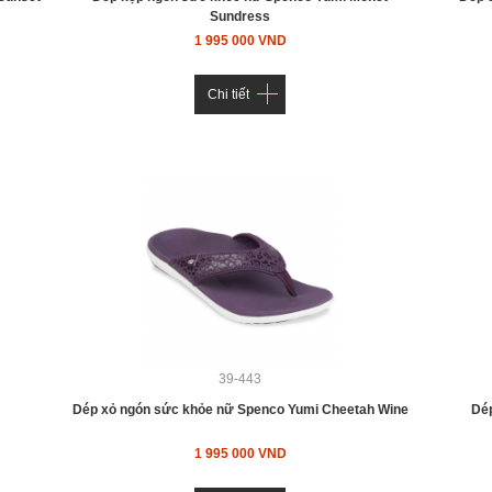
Sundress
1 995 000 VND
Chi tiết
39-443
Dép xỏ ngón sức khỏe nữ Spenco Yumi Cheetah Wine
Dép
1 995 000 VND