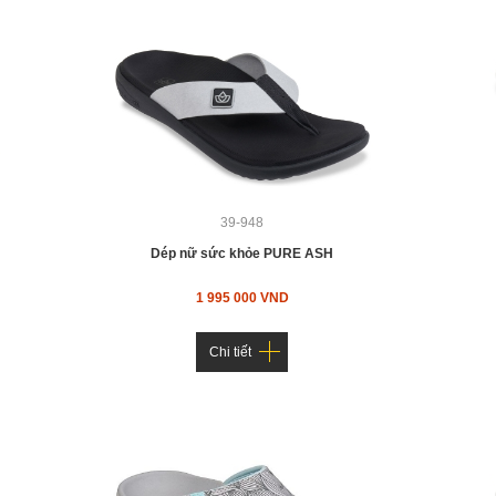
39-948
Dép nữ sức khỏe PURE ASH
1 995 000 VND
Chi tiết