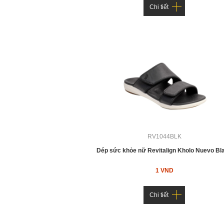
Chi tiết
RV1044BLK
Dép sức khỏe nữ Revitalign Kholo Nuevo Bl
1 VND
Chi tiết