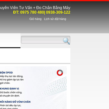
:
uyên Viên Tư Vấn + Đo Chân Bằng Máy
ĐT:
0975 780 480
| 0938-309-122
Giỏ hàng
Lịch sử đặt hàng