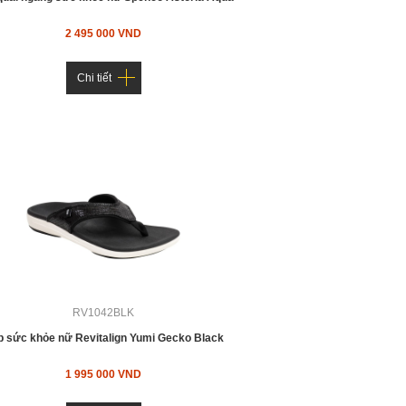
2 495 000 VND
Chi tiết
RV1042BLK
 sức khỏe nữ Revitalign Yumi Gecko Black
1 995 000 VND