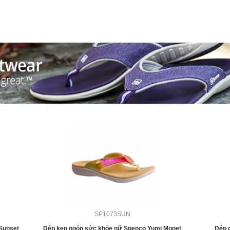
SP1073SUN
Sunset
Dép kẹp ngón sức khỏe nữ Spenco Yumi Monet
Dép 