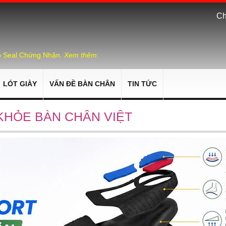
Ch
p Seal Chứng Nhận.
Xem thêm:
LÓT GIÀY
VẤN ĐỀ BÀN CHÂN
TIN TỨC
KHỎE BÀN CHÂN VIỆT