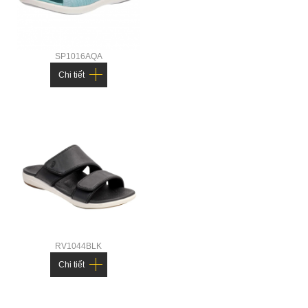
SP1016AQA
Chi tiết
RV1044BLK
Chi tiết