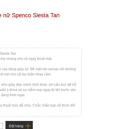
e nữ Spenco Siesta Tan
Siesta Tan
nhẹ nhàng cho cả ngày thoải mái.
i của dáng giày xỏ. Bề mặt vải canvas với đường
lót mịn cho cả da chân nhạy cảm.
như giày dép chỉnh hình khác với cấu trúc đế hỗ
 chuẩn y khoa và sự mềm mại ngay từ khi bước vào
i đáng kinh ngạc
ừa thoải mái, dễ chịu. Chắc chắn bạn sẽ thích đôi
Đặt hàng