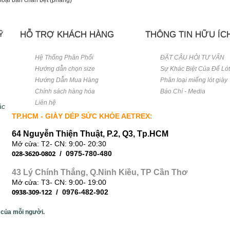
loại bàn chân bẹt (phẳng)
HỖ TRỢ KHÁCH HÀNG
THÔNG TIN HỮU ÍC
Ỹ
Hệ Thống Phân Phối
ĐẶT CÂU HỎI TƯ VẤN
Hướng dẫn chọn size
Sự Khác Biệt Của Đế Ló
Hướng Dẫn Mua Hàng
Phân loại miếng lót giày
Chính sách hàng hóa
Báo Chí - Media
Liên hệ
ác
.
TP.HCM - GIÀY DÉP SỨC KHỎE AETREX:
64 Nguyễn Thiện Thuật, P.2, Q3,
Tp.HCM
Mở cửa: T2- CN: 9:00- 20:30
028-3620-0802
/ 0975-780-480
43 Lý Chính Thắng, Q.Ninh Kiều, TP Cần Thơ
Mở cửa: T3- CN: 9:00- 19:00
0938-309-122
/ 0976-482-902
 của mỗi người.