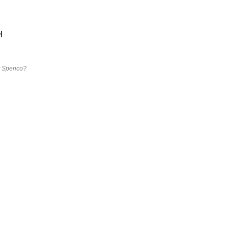
H
t Spenco?