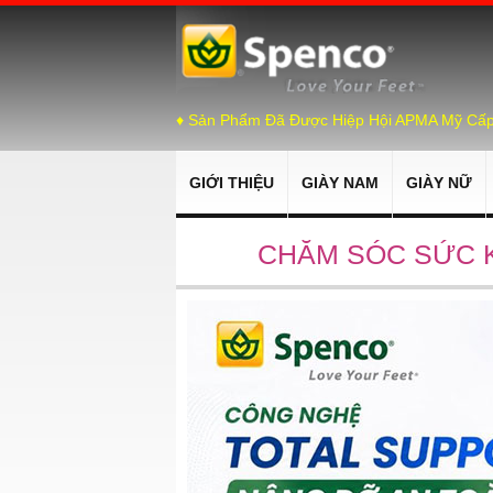
♦ Sản Phẩm Đã Được Hiệp Hội APMA Mỹ Cấ
GIỚI THIỆU
GIÀY NAM
GIÀY NỮ
CHĂM SÓC SỨC 