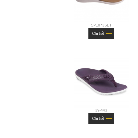
SP1073SET
Chi tiết
39-443
Chi tiết