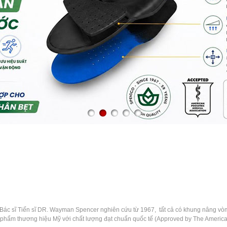
c sĩ Tiến sĩ DR. Wayman Spencer nghiên cứu từ 1967, tất cả có khung nâng vòm ti
 phẩm thương hiệu Mỹ với chất lượng đạt chuẩn quốc tế (Approved by The American