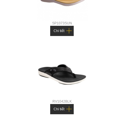
SP1073SUN
Chi tiết
RV1042BLK
Chi tiết