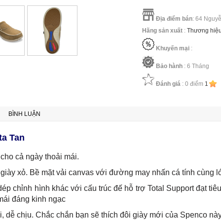
Địa điểm bán
: 64 Nguy
Hãng sản xuất
:
Thương hi
Khuyến mại
:
Bảo hành
: 6 Tháng
Đánh giá
:
0
điểm
1
BÌNH LUẬN
ta Tan
cho cả ngày thoải mái.
 giày xỏ. Bề mặt vải canvas với đường may nhấn cá tính cùng l
p chỉnh hình khác với cấu trúc đế hỗ trợ Total Support đạt t
mái đáng kinh ngạc
ái, dễ chịu. Chắc chắn bạn sẽ thích đôi giày mới của Spenco này