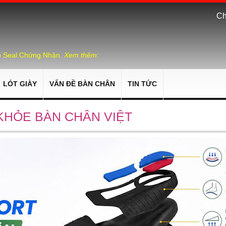
Ch
p Seal Chứng Nhận.
Xem thêm:
LÓT GIÀY
VẤN ĐỀ BÀN CHÂN
TIN TỨC
KHỎE BÀN CHÂN VIỆT