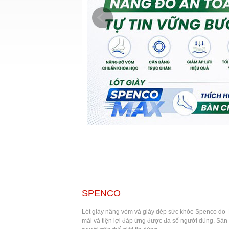
SPENCO
Lót giày nâng vòm và giày dép sức khỏe Spenco do Bá
mái và tiện lợi đáp ứng được đa số người dùng. Sản