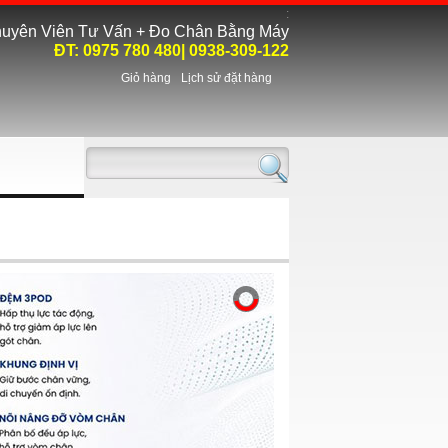
:
uyên Viên Tư Vấn + Đo Chân Bằng Máy
ĐT:
0975 780 480
| 0938-309-122
Giỏ hàng
Lịch sử đặt hàng