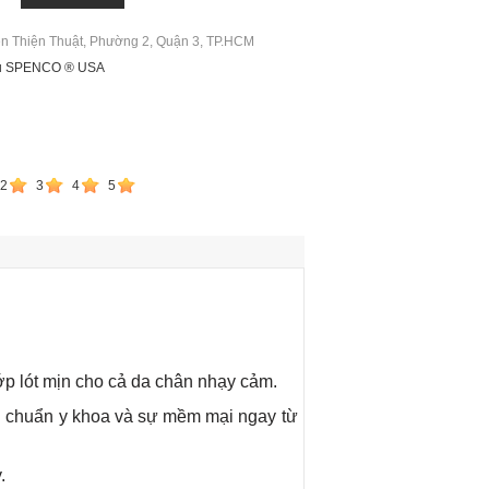
ễn Thiện Thuật, Phường 2, Quận 3, TP.HCM
ệu SPENCO ® USA
2
3
4
5
ớp lót mịn cho cả da chân nhạy cảm.
iêu chuẩn y khoa và sự mềm mại ngay từ
.