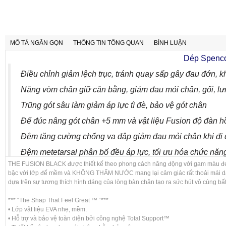
MÔ TẢ NGẮN GỌN
THÔNG TIN TỔNG QUAN
BÌNH LUẬN
Dép Spenco
Điều chỉnh giảm lệch trục, tránh quay sấp gây đau đớn, k
Nâng vòm chân giữ cân bằng, giảm đau mỏi chân, gối, lư
Trũng gót sâu làm giảm áp lực tì đè, bảo vệ gót chân
Đế đúc nâng gót chân +5 mm và vật liệu Fusion độ đàn hồ
Đệm tăng cường chống va đập giảm đau mỏi chân khi đi
Đệm metetarsal phân bố đều áp lực, tối ưu hóa chức năn
THE FUSION BLACK được thiết kế theo phong cách năng động với gam màu đen thể
Viền dép thiết kế cong ôm trọn bàn chân tăng sự thoải má
bậc với lớp đế mềm và KHÔNG THẤM NƯỚC mang lại cảm giác rất thoải mái dà
dựa trên sự tương thích hình dáng của lòng bàn chân tạo ra sức hút vô cùng 
Chống trơn trượt, giữ thăng bằng cơ thể
*** “The Shap That Feel Great ™ “***
Thông tin chi tiết
• Lớp vật liệu EVA nhẹ, mềm.
• Hỗ trợ và bảo vệ toàn diện bởi công nghệ Total Support™