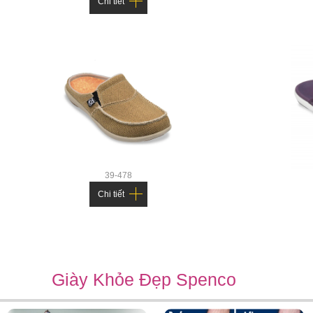
Chi tiết
Một số thông tin hữu ích khác:
Giày dép Spenco là phương pháp bảo vệ bàn chân tối ưu giúp
Duy trì hiệu quả tối đa của cơ chân, khớp và xương, điều chỉnh
Hỗ trợ phòng ngừa và điều trị các triệu chứng thường gặp n
39-478
Chi tiết
Công nghệ Total Support của Spenco đạt tiêu chuẩn y kho
Bàn Chân Của Mỹ (APMA) về sản phầm tốt cho sức khỏe bà
Giày Khỏe Đẹp Spenco