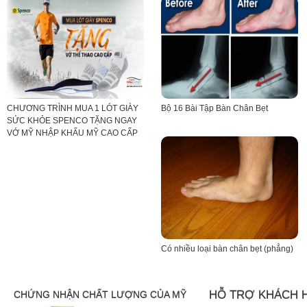
CHƯƠNG TRÌNH MUA 1 LÓT GIÀY
Bộ 16 Bài Tập Bàn Chân Bẹt
SỨC KHỎE SPENCO TẶNG NGAY
VỚ MỸ NHẬP KHẨU MỸ CAO CẤP
Có nhiều loại bàn chân bẹt (phẳng)
HỖ TRỢ KHÁCH 
CHỨNG NHẬN CHẤT LƯỢNG CỦA MỸ