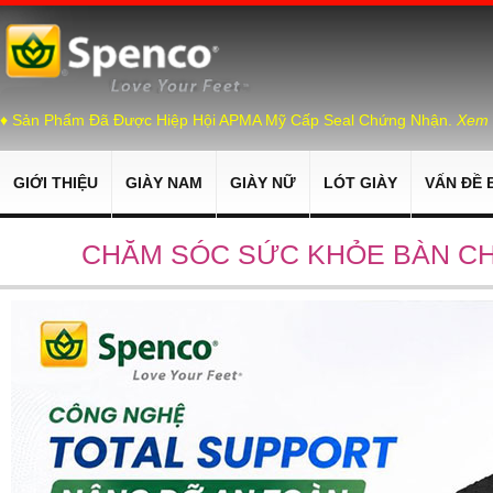
♦ Sản Phẩm Đã Được Hiệp Hội APMA Mỹ Cấp Seal Chứng Nhận.
Xem 
GIỚI THIỆU
GIÀY NAM
GIÀY NỮ
LÓT GIÀY
VẤN ĐỀ 
CHĂM SÓC SỨC KHỎE BÀN CH