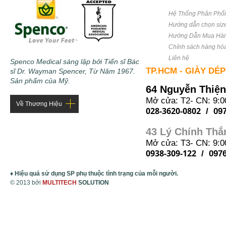
Hệ Thống Phân Phố
Hướng dẫn chọn siz
Hướng Dẫn Mua Hà
Chính sách hàng hó
Liên hệ
Spenco Medical sáng lập bởi Tiến sĩ Bác
TP.HCM - GIÀY DÉ
sĩ Dr. Wayman Spencer, Từ Năm 1967.
Sản phẩm của Mỹ.
64 Nguyễn Thiện
Mở cửa: T2- CN: 9:0
Về Thương Hiệu
028-3620-0802
/ 097
43 Lý Chính Thắ
Mở cửa: T3- CN: 9:0
0938-309-122
/ 0976
♦ Hiệu quả sử dụng SP phụ thuộc tình trạng của mỗi người.
© 2013 bởi
MULTITECH
SOLUTION