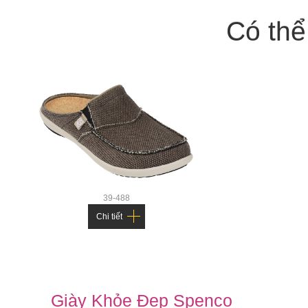
Có thể
Mô tả chi tiết sản phẩm
39-488
Spenco Kholo Breeze Black là sự kết hợp hài hòa giữa phon
Chi tiết
các tính năng và công nghệ nổi bật:
- Công nghệ đế Total Support: Thiết kế theo cấu trúc tự n
bằng và dễ chịu từ gót đến mũi chân.
- Khung đế nâng đỡ vòm chân: Hỗ trợ phân bổ áp lực đồng đề
Giày Khỏe Đẹp Spenco
- Cúp gót sâu kết hợp đệm tăng cường: Giữ gót chân ổn đị