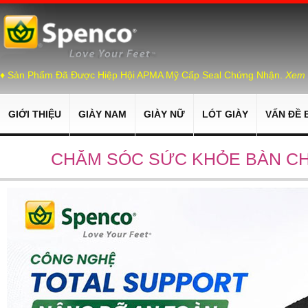
♦ Sản Phẩm Đã Được Hiệp Hội APMA Mỹ Cấp Seal Chứng Nhận.
Xem 
GIỚI THIỆU
GIÀY NAM
GIÀY NỮ
LÓT GIÀY
VẤN ĐỀ 
CHĂM SÓC SỨC KHỎE BÀN CH