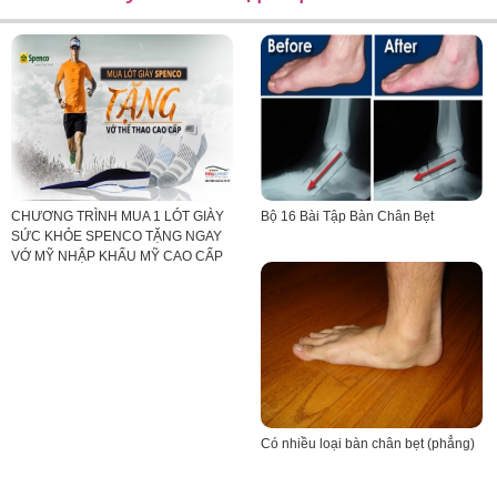
chịu lặp lại khi di chuyển nhiều.
- Đệm metatarsal: Tăng cảm giác êm ái và hỗ trợ tốt hơn cho 
- Chất liệu quai vải lưới thoáng khí: Mềm nhẹ, thoáng mát, gi
- Lớp lót synthetic mềm mại: Tăng độ êm và giảm ma sát khi 
- Đế ngoài bám sàn tốt: Tăng độ ổn định khi di chuyển, hạn ch
- Công nghệ kháng khuẩn khử mùi: Giữ cảm giác sạch sẽ và
CHƯƠNG TRÌNH MUA 1 LÓT GIÀY
Bộ 16 Bài Tập Bàn Chân Bẹt
Hướng dẫn bảo quản
SỨC KHỎE SPENCO TẶNG NGAY
VỚ MỸ NHẬP KHẨU MỸ CAO CẤP
- Tránh để dép tiếp xúc với vật sắc nhọn.
- Vệ sinh dễ dàng đế dép với chất tẩy nhẹ (xà phòng, dầu gội,.
- Bảo quản nơi thoáng mát, tránh phơi trực tiếp dưới nắng h
Có nhiều loại bàn chân bẹt (phẳng)