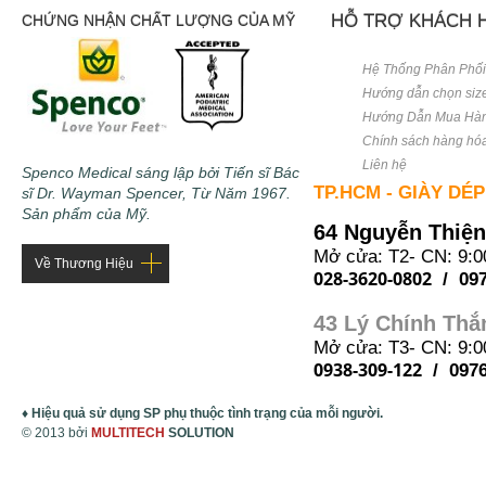
HỖ TRỢ KHÁCH 
CHỨNG NHẬN CHẤT LƯỢNG CỦA MỸ
Hệ Thống Phân Phố
Hướng dẫn chọn siz
Hướng Dẫn Mua Hà
Chính sách hàng hó
Liên hệ
Spenco Medical sáng lập bởi Tiến sĩ Bác
TP.HCM - GIÀY DÉ
sĩ Dr. Wayman Spencer, Từ Năm 1967.
Sản phẩm của Mỹ.
64 Nguyễn Thiện
Mở cửa: T2- CN: 9:0
Về Thương Hiệu
028-3620-0802
/ 097
43 Lý Chính Thắ
Mở cửa: T3- CN: 9:0
0938-309-122
/ 0976
♦ Hiệu quả sử dụng SP phụ thuộc tình trạng của mỗi người.
© 2013 bởi
MULTITECH
SOLUTION