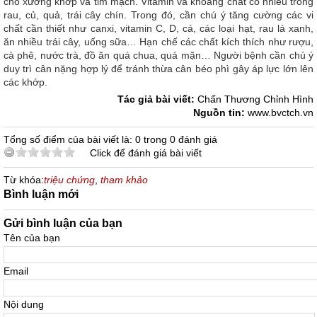
cho xương khớp và tim mạch. Vitamin và khoáng chất có nhiều trong
rau, củ, quả, trái cây chín. Trong đó, cần chú ý tăng cường các vi
chất cần thiết như canxi, vitamin C, D, cá, các loại hạt, rau lá xanh,
ăn nhiều trái cây, uống sữa… Hạn chế các chất kích thích như rượu,
cà phê, nước trà, đồ ăn quá chua, quá mặn… Người bệnh cần chú ý
duy trì cân nặng hợp lý để tránh thừa cân béo phì gây áp lực lớn lên
các khớp.
Tác giả bài viết:
Chấn Thương Chỉnh Hình
Nguồn tin:
www.bvctch.vn
Tổng số điểm của bài viết là: 0 trong 0 đánh giá
Click để đánh giá bài viết
Từ khóa:
triệu chứng
,
tham khảo
Bình luận mới
Gửi bình luận của bạn
Tên của bạn
Email
Nội dung