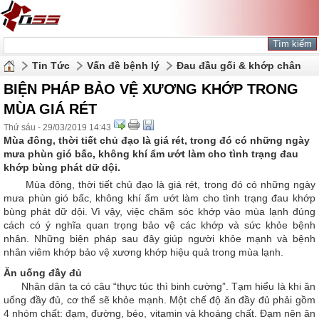
Tin Tức
Vấn đề bệnh lý
Đau đầu gối & khớp chân
BIỆN PHÁP BẢO VỆ XƯƠNG KHỚP TRONG
MÙA GIÁ RÉT
Thứ sáu - 29/03/2019 14:43
Mùa đông, thời tiết chủ đạo là giá rét, trong đó có những ngày
mưa phùn gió bấc, không khí ẩm ướt làm cho tình trạng đau
khớp bùng phát dữ dội.
Mùa đông, thời tiết chủ đạo là giá rét, trong đó có những ngày
mưa phùn gió bấc, không khí ẩm ướt làm cho tình trạng đau khớp
bùng phát dữ dội. Vì vậy, việc chăm sóc khớp vào mùa lạnh đúng
cách có ý nghĩa quan trọng bảo vệ các khớp và sức khỏe bệnh
nhân. Những biện pháp sau đây giúp người khỏe mạnh và bệnh
nhân viêm khớp bảo vệ xương khớp hiệu quả trong mùa lạnh.
Ăn uống đầy đủ
Nhân dân ta có câu “thực túc thì binh cường”. Tạm hiểu là khi ăn
uống đầy đủ, cơ thể sẽ khỏe mạnh. Một chế độ ăn đầy đủ phải gồm
4 nhóm chất: đạm, đường, béo, vitamin và khoáng chất. Đạm nên ăn