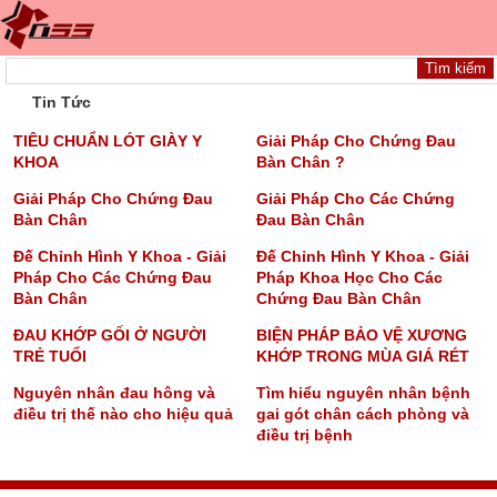
Tin Tức
TIÊU CHUẨN LÓT GIÀY Y
Giải Pháp Cho Chứng Đau
KHOA
Bàn Chân ?
Giải Pháp Cho Chứng Đau
Giải Pháp Cho Các Chứng
Bàn Chân
Đau Bàn Chân
Đế Chỉnh Hình Y Khoa - Giải
Đế Chỉnh Hình Y Khoa - Giải
Pháp Cho Các Chứng Đau
Pháp Khoa Học Cho Các
Bàn Chân
Chứng Đau Bàn Chân
ĐAU KHỚP GỐI Ở NGƯỜI
BIỆN PHÁP BẢO VỆ XƯƠNG
TRẺ TUỔI
KHỚP TRONG MÙA GIÁ RÉT
Nguyên nhân đau hông và
Tìm hiểu nguyên nhân bệnh
điều trị thế nào cho hiệu quả
gai gót chân cách phòng và
điều trị bệnh