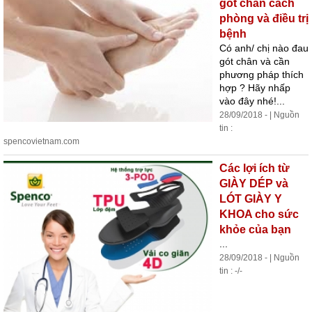
gót chân cách
phòng và điều trị
bệnh
Có anh/ chị nào đau
gót chân và cần
phương pháp thích
hợp ? Hãy nhấp
vào đây nhé!...
28/09/2018 - | Nguồn
tin :
spencovietnam.com
Các lợi ích từ
GIÀY DÉP và
LÓT GIÀY Y
KHOA cho sức
khỏe của bạn
...
28/09/2018 - | Nguồn
tin : -/-