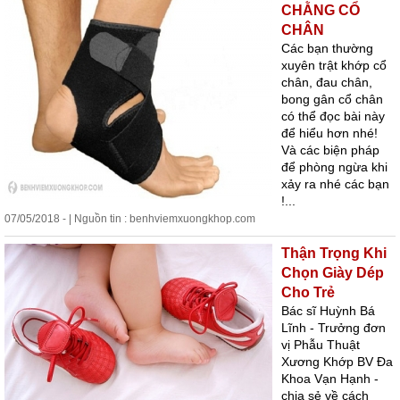
CHẰNG CỔ
CHÂN
Các bạn thường
xuyên trật khớp cổ
chân, đau chân,
bong gân cổ chân
có thể đọc bài này
để hiểu hơn nhé!
Và các biện pháp
để phòng ngừa khi
xảy ra nhé các bạn
!...
07/05/2018 - | Nguồn tin : benhviemxuongkhop.com
Thận Trọng Khi
Chọn Giày Dép
Cho Trẻ
Bác sĩ Huỳnh Bá
Lĩnh - Trưởng đơn
vị Phẫu Thuật
Xương Khớp BV Đa
Khoa Vạn Hạnh -
chia sẻ về cách