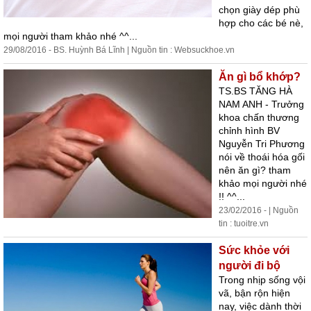
chọn giày dép phù
hợp cho các bé nè,
mọi người tham khảo nhé ^^...
29/08/2016 - BS. Huỳnh Bá Lĩnh | Nguồn tin : Websuckhoe.vn
Ăn gì bổ khớp?
TS.BS TĂNG HÀ
NAM ANH - Trưởng
khoa chấn thương
chỉnh hình BV
Nguyễn Tri Phương
nói về thoái hóa gối
nên ăn gì? tham
khảo mọi người nhé
!! ^^...
23/02/2016 - | Nguồn
tin : tuoitre.vn
Sức khỏe với
người đi bộ
Trong nhịp sống vội
vã, bận rộn hiện
nay, việc dành thời