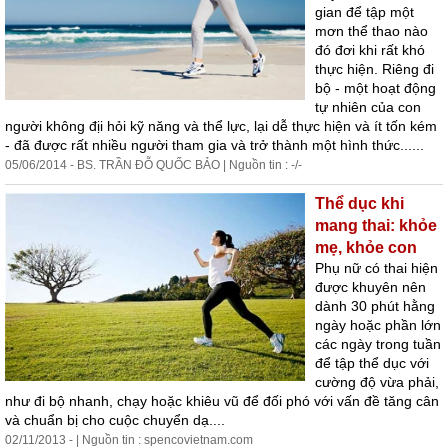
gian để tập một
mơn thể thao nào
đó đơi khi rất khó
thực hiện. Riêng đi
bộ - một hoạt động
tự nhiên của con
người không địi hỏi kỹ năng và thể lực, lại dễ thực hiện và ít tốn kém
- đã được rất nhiều người tham gia và trở thành một hình thức......
05/06/2014 - BS. TRẦN ĐỖ QUỐC BẢO | Nguồn tin : -/-
Thể dục khi
mang thai: khỏe
mẹ, khỏe con
Phụ nữ có thai hiện
được khuyên nên
dành 30 phút hằng
ngày hoặc phần lớn
các ngày trong tuần
để tập thể dục với
cường độ vừa phải,
như
đi bộ nhanh, chạy hoặc khiêu vũ để đối phó với vấn đề tăng cân
và chuẩn bị cho cuộc chuyển dạ....
02/11/2013 - | Nguồn tin : spencovietnam.com