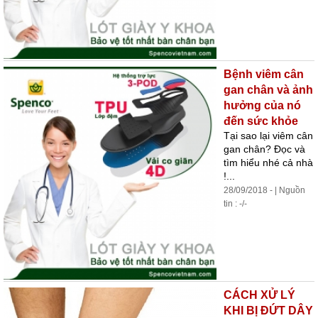
Bệnh viêm cân
gan chân và ảnh
hưởng của nó
đến sức khỏe
Tại sao lại viêm cân
gan chân? Đọc và
tìm hiểu nhé cả nhà
!...
28/09/2018 - | Nguồn
tin : -/-
CÁCH XỬ LÝ
KHI BỊ ĐỨT DÂY